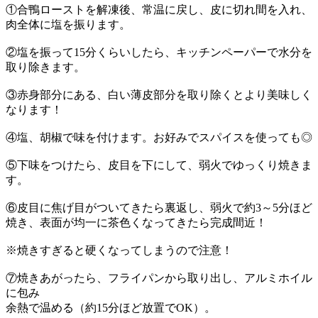
①合鴨ローストを解凍後、常温に戻し、皮に切れ間を入れ、
肉全体に塩を振ります。
②塩を振って15分くらいしたら、キッチンペーパーで水分を
取り除きます。
③赤身部分にある、白い薄皮部分を取り除くとより美味しく
なります！
④塩、胡椒で味を付けます。お好みでスパイスを使っても◎
⑤下味をつけたら、皮目を下にして、弱火でゆっくり焼きま
す。
⑥皮目に焦げ目がついてきたら裏返し、弱火で約3～5分ほど
焼き、表面が均一に茶色くなってきたら完成間近！
※焼きすぎると硬くなってしまうので注意！
⑦焼きあがったら、フライパンから取り出し、アルミホイル
に包み
余熱で温める（約15分ほど放置でOK）。